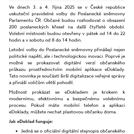
Ve dnech 3. a 4. října 2025 se v České republice
uskuteční pravidelné volby do Poslanecké sněmovny
Parlamentu ČR. Občané budou rozhodovat o obsazení
200 poslaneckých křesel na další čtyřleté období.
Volební místnosti budou otevřeny v pátek od 14 do 22
hodin a v sobotu od 8 do 14 hodin.
Letošní volby do Poslanecké sněmovny přinášejí nejen
politické napětí, ale i technologickou inovaci. Poprvé je
možné se prokazovat digitální verzí občanského
průkazu prostřednictvím mobilní aplikace eDoklady.
Tato novinka je součástí širší digitalizace veřejné správy
a přináší voličům větší pohodlí.
Možnost prokázat se eDokladem je krokem k
modernímu, efektivnímu a bezpečnému volebnímu
procesu. Pokud máte mobilní telefon a aplikaci
eDoklady, můžete nechat plastovou občanku doma.
Jak eDoklad funguje:
Jedná se o oficiální digitální stejnopis občanského