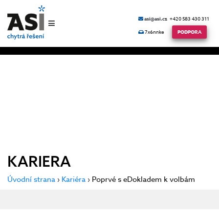
asi@asi.cz
+420 583 430 311
7x6nnke
PODPORA
KARIERA
Úvodní strana
›
Kariéra
› Poprvé s eDokladem k volbám