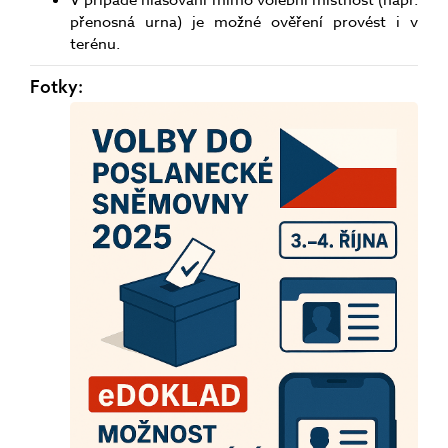
V případě hlasování mimo volební místnost (např.
přenosná urna) je možné ověření provést i v
terénu.
Fotky: