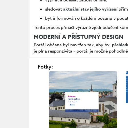
vyplnit a odeslat žádost online,
sledovat
aktuální stav jejího vyřízení
přím
být informován o každém posunu v podat
Tento proces přináší výrazné zjednodušení kom
MODERNÍ A PŘÍSTUPNÝ DESIGN
Portál občana byl navržen tak, aby byl
přehled
je plná responzivita – portál je možné pohodlně
Fotky: