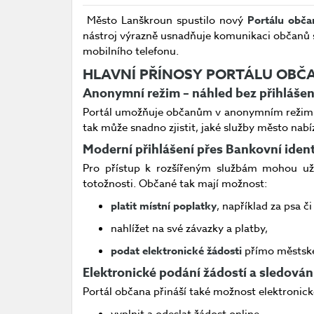
Město Lanškroun spustilo nový
Portálu obča
nástroj výrazně usnadňuje komunikaci občanů 
mobilního telefonu.
HLAVNÍ PŘÍNOSY PORTÁLU OBČ
Anonymní režim – náhled bez přihlášen
Portál umožňuje občanům v anonymním reži
tak může snadno zjistit, jaké služby město nab
Moderní přihlášení přes Bankovní ident
Pro přístup k rozšířeným službám mohou už
totožnosti. Občané tak mají možnost:
platit místní poplatky
, například za psa č
nahlížet na své závazky a platby,
podat elektronické žádosti
přímo městsk
Elektronické podání žádostí a sledování
Portál občana přináší také možnost elektronick