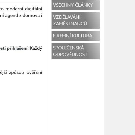
VŠECHNY ČLÁNKY
to moderní digitální
ání agend z domova i
VZDĚLÁVÁNÍ
ZAMĚSTNANCŮ
FIREMNÍ KULTURA
SPOLEČENSKÁ
ti přihlášení
. Každý
ODPOVĚDNOST
ější způsob ověření