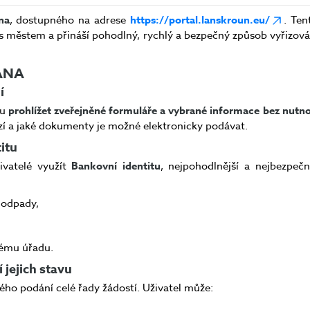
na
, dostupného na adrese
https://portal.lanskroun.eu/
. Ten
s městem a přináší pohodlný, rychlý a bezpečný způsob vyřizov
ANA
í
mu
prohlížet zveřejněné formuláře a vybrané informace bez nutnos
ízí a jaké dokumenty je možné elektronicky podávat.
itu
ivatelé využít
Bankovní identitu
, nejpohodlnější a nejbezpečn
i odpady,
ému úřadu.
 jejich stavu
ého podání celé řady žádostí. Uživatel může: