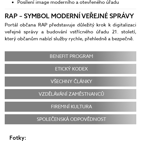
Posílení image moderního a otevřeného úřadu
RAP – SYMBOL MODERNÍ VEŘEJNÉ SPRÁVY
Portál občana RAP představuje důležitý krok k digitalizaci
veřejné správy a budování vstřícného úřadu 21. století,
který občanům nabízí služby rychle, přehledně a bezpečně.
BENEFIT PROGRAM
ETICKÝ KODEX
VŠECHNY ČLÁNKY
VZDĚLÁVÁNÍ ZAMĚSTNANCŮ
FIREMNÍ KULTURA
SPOLEČENSKÁ ODPOVĚDNOST
Fotky: