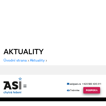
AKTUALITY
Úvodní strana
›
Aktuality
›
asi@asi.cz
+420 583 430 311
7x6nnke
PODPORA